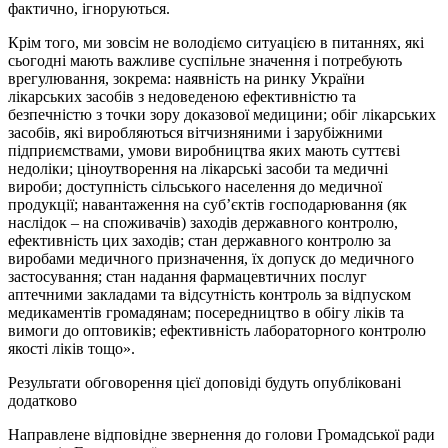
фактично, ігноруються.
Крім того, ми зовсім не володіємо ситуацією в питаннях, які
сьогодні мають важливе суспільне значення і потребують
врегулювання, зокрема: наявність на ринку України
лікарських засобів з недоведеною ефективністю та
безпечністю з точки зору доказової медицини; обіг лікарських
засобів, які виробляються вітчизняними і зарубіжними
підприємствами, умови виробництва яких мають суттєві
недоліки; ціноутворення на лікарські засоби та медичні
вироби; доступність сільського населення до медичної
продукції; навантаження на суб’єктів господарювання (як
наслідок – на споживачів) заходів державного контролю,
ефективність цих заходів; стан державного контролю за
виробами медичного призначення, їх допуск до медичного
застосування; стан надання фармацевтичних послуг
аптечними закладами та відсутність контроль за відпуском
медикаментів громадянам; посередництво в обігу ліків та
вимоги до оптовиків; ефективність лабораторного контролю
якості ліків тощо».
Результати обговорення цієї доповіді будуть опубліковані
додатково
Направлене відповідне звернення до голови Громадської ради