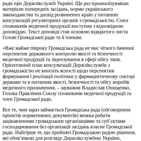
ради при Держлікслужбі Україні. Ще раз проаналізувавши
матеріали попередніх засідань, норми українського
законодавства та досвід розвинених країн у питаннях
консультацій регуляторних органів з громадськістю, Союз
споживачів медичної продукції виступив з відповідною
доповіддю. Текст доповіді став основою відкритого листа
Голові Громадської ради та її членам.
«Вже майже півроку Громадська рада не має чіткого бачення
перспектив державного контролю якості та безпечності
медичної продукції та ліцензування в сфері обігу ліків.
Орієнтовний план консультацій Держлікслужби з
громадськістю не вносить ясності щодо перспектив
формування і реалізації політики у фармацевтичному секторі
держави та в питаннях якості, безпечності та обігу виробів
медичного призначення, – зауважив Владислав Онищенко,
Голова Правління Союзу споживачів медичної продукції та
член Громадської ради.
Все те, чим зараз займається Громадська рада (обговорення
проектів нормативних документів) можна робити
зацікавленими громадським організаціями та суб’єктами
господарювання без організації засідань власне Громадської
ради. Найгірше те, що прийняті Громадською радою рішення,
які обов’язкові для розгляду Держлікслужбою України,