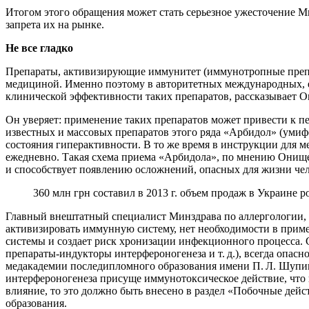
Итогом этого обращения может стать серьезное ужесточение 
запрета их на рынке.
Не все гладко
Препараты, активизирующие иммунитет (иммунотропные препара
медициной. Именно поэтому в авторитетных международных, е
клинической эффективности таких препаратов, рассказывает 
Он уверяет: применение таких препаратов может привести к пе
известных и массовых препаратов этого ряда «Арбидол» (умифе
состояния гиперактивности. В то же время в инструкции для м
ежедневно. Такая схема приема «Арбидола», по мнению Онище
и способствует появлению осложнений, опасных для жизни чел
360 млн грн составил в 2013 г. объем продаж в Украине
Главный внештатный специалист Минздрава по аллергологии,
активизировать иммунную систему, нет необходимости в прим
системы и создает риск хронизации инфекционного процесса.
препараты-индукторы интерфероногенеза и т. д.), всегда опас
медакадемии последипломного образования имени П. Л. Шупика
интерфероногенеза присуще иммунотоксическое действие, что
влияние, то это должно быть внесено в раздел «Побочные де
образования.