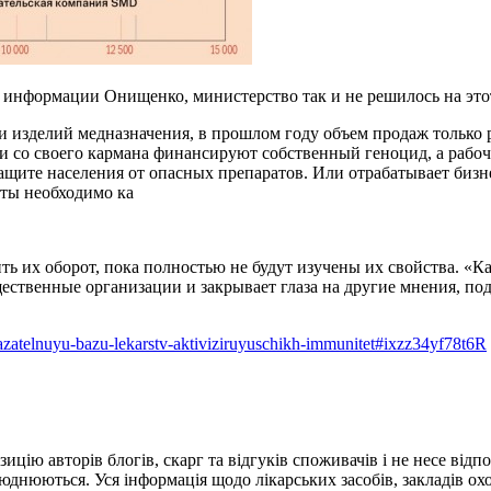
о информации Онищенко, министерство так и не решилось на это
 и изделий медназначения, в прошлом году объем продаж тольк
и со своего кармана финансируют собственный геноцид, а рабоч
щите населения от опасных препаратов. Или отрабатывает бизне
аты необходимо ка
ь их оборот, пока полностью не будут изучены их свойства. «К
ственные организации и закрывает глаза на другие мнения, п
kazatelnuyu-bazu-lekarstv-aktiviziruyuschikh-immunitet#ixzz34yf78t6R
ію авторів блогів, скарг та відгуків споживачів і не несе відпов
днюються. Уся інформація щодо лікарських засобів, закладів охо