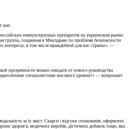
т шаг.
о российских иммунотропных препаратов на украинском рынке
ая группа, созданная в Минздраве по проблеме безопасности
с-интересы, в том числе враждебной для нас страны», —
акой прозрачности можно ожидать от нового руководства
одкрепленные специалистами высокого уровня?» — вопрошает
ідальність за їх зміст. Скарги і відгуки споживачів, оформлені
рони здоров'я, медичних виробів, дієтичних добавок тощо, яка