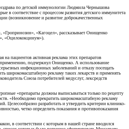
инздрава по детской иммунологии Людмила Чернышова
ые в соответствие с процессом развития детского иммунитета
ции (возникновение и развитие доброкачественных
, «Гропринозин», «Кагоцел», рассказывает Онищенко
л», «Оцилококцинум»).
ая на пациентов активная реклама этих препаратов
у применению, подчеркнул Онищенко. А использование
серьезных инфекционных заболеваний и отказу посещать
вить широкомасштабную рекламу таких лекарств и применять
ководитель Союза потребителей медуслуг, лексредств
тропные «препараты должны выписываться только по рецепту
карств. «Необходимо прекратить широкомасштабную рекламу
й. Целесообразно разработать и утвердить критерии клинико-
вностью, четко определить показания и противопоказания
закон, в соответствии с которым в нашей стране вводился
ов, список которых было поручено сформировать Минздраву.