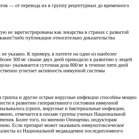
тов — от перевода их в группу рецептурных до временного
 не зарегистрированы как лекарства в странах с развитой
какие?либо публикации относительно доказательства
не указано. К примеру, в патенте на один из наиболее
 более 300 мг свыше двух дней приводило к развитию у людей
ла» указывается суточная доза 800 мг в течение пяти дней
ественно угнетает активность иммунной системы
ы гриппа и другие острые вирусные инфекции способны мощно
вести к развитию гиперактивного состояния иммунной
 вызывалось (грипп, вирусные и бактериальные инфекции,
стоянию, отмечается в письме группы ученых Национальной
ачения. Более того, по мнению Онищенко, индукторам
ению. Если препарат может оказывать иммунотоксическое
циалисты из Национальной медакадемии последипломного