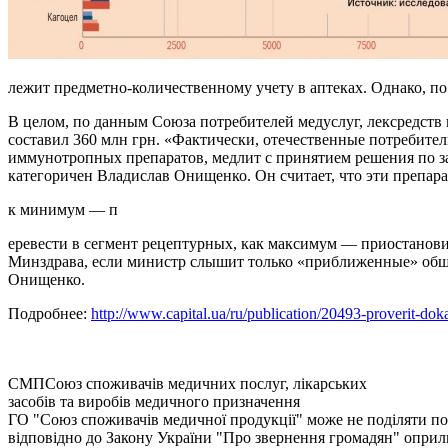
лежит предметно-количественному учету в аптеках. Однако, п
В целом, по данным Союза потребителей медуслуг, лексредств
составил 360 млн грн. «Фактически, отечественные потребител
иммунотропных препаратов, медлит с принятием решения по за
категоричен Владислав Онищенко. Он считает, что эти препар
к минимум — п
еревести в сегмент рецептурных, как максимум — приостановит
Минздрава, если министр слышит только «приближенные» обще
Онищенко.
Подробнее:
http://www.capital.ua/ru/publication/20493-proverit-do
СМП
Союз споживачів медичних послуг, лікарських
засобів та виробів медичного призначення
ГО "Союз споживачів медичної продукції" може не поділяти позиц
відповідно до Закону України "Про звернення громадян" оприлю