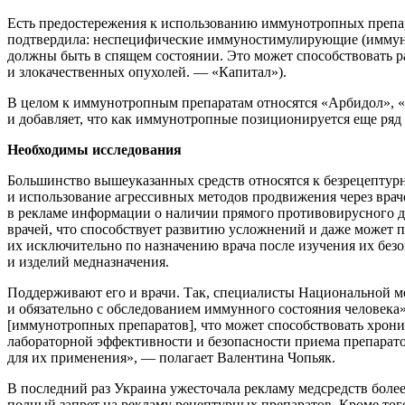
Есть предостережения к использованию иммунотропных препа
подтвердила: неспе­цифические иммуностимулирующие (иммуно
должны быть в спящем состоянии. Это может способствовать 
и злокачественных опухолей. — «Капитал»).
В целом к иммунотропным препаратам относятся «Арбидол», 
и добавляет, что как иммунотропные позиционируется еще ря
Необходимы исследования
Большинство вышеуказанных средств относятся к безрецептурны
и использование агрессивных методов продвижения через вра
в рекламе информации о наличии прямого противовирусного д
врачей, что способствует развитию усложнений и даже может 
их исключительно по назначению врача после изучения их безо
и изделий медназначения.
Поддерживают его и врачи. Так, специалисты Национальной м
и обязательно с обследованием иммунного состояния человека
[иммунотропных препаратов], что может способствовать хрони
лабораторной эффективности и безопасности приема препарат
для их применения», — полагает Валентина Чопьяк.
В последний раз Украина ужесточала рекламу медсредств более 
полный запрет на рекламу рецептурных препаратов. Кроме тог