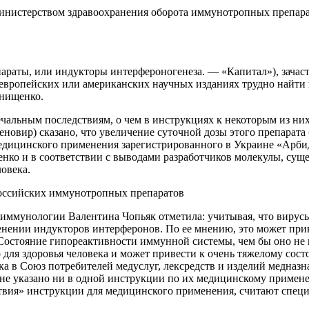
Министерством здравоохранения оборота иммунотропных препара
ты, или индукторы интерфероногенеза. — «Капитал»), зачастую
вропейских или американских научных изданиях трудно найти 
Онищенко.
чальным последствиям, о чем в инструкциях к некоторым из них 
новир) сказано, что увеличение суточной дозы этого препарата
едицинского применения зарегистрированного в Украине «Арбидо
нко и в соответствии с выводами разработчиков молекулы, сущ
овека.
 российских иммунотропных препаратов
 иммунологии Валентина Чопьяк отметила: учитывая, что вирус
енении индукторов интерферонов. По ее мнению, это может при
 Состояние гипореактивности иммунной системы, чем бы оно не
но для здоровья человека и может привести к очень тяжелому со
 в Союз потребителей медуслуг, лексредств и изделий медназн
 не указано ни в одной инструкции по их медицинскому примен
йствия» инструкции для медицинского применения, считают спе