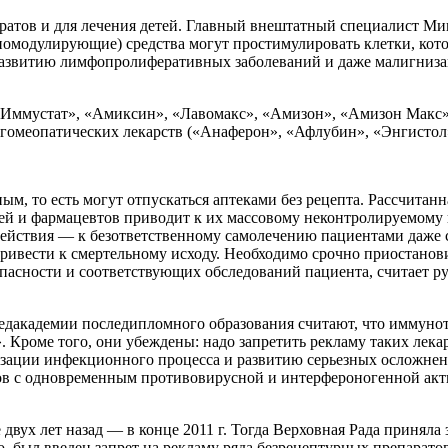
ратов и для лечения детей. Главный внештатный специалист М
модулирующие) средства могут простимулировать клетки, котор
развитию лимфопролиферативных заболеваний и даже малигниза
«Иммустат», «Амиксин», «Лавомакс», «Амизон», «Амизон Макс»
д гомеопатических лекарств («Анаферон», «Афлубин», «Энгисто
м, то есть могут отпускаться аптеками без рецепта. Рассчитанн
чей и фармацевтов приводит к их массовому неконтролируемом
ействия — к безответственному самолечению пациентами даже 
привести к смертельному исходу. Необходимо срочно приостано
пасности и соответствующих обследований пациента, считает ру
едакадемии последипломного образования считают, что иммуно
». Кроме того, они убеждены: надо запретить рекламу таких ле
зации инфекционного процесса и развитию серьезных осложнени
ов с одновременным противовирусной и интерфероногенной акти
двух лет назад — в конце 2011 г. Тогда Верховная Рада приняла 
о, был введен запрет на рекламу ряда безрецептурных препарат