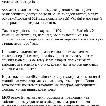
можливих блекаутів.
566
медзакладів мають окрему свердловину, яка надасть
безперебійний доступ до води. А на випадок виходу з ладу
основної котельні
602
медзаклади по всій Україні мають ще й
альтернативні джерела опалення.
Також в українських лікарнях є
1092
станції «Starlink». У
критичних ситуаціях, коли під час відключень світла
спостерігаються перебої із мобільною мережею, вони зможуть
залишатися на зв’язку.
Ще одним альтернативним та екологічним джерелом
електроенергії для медзакладів у критичних ситуаціях є
сонячні панелі. Саме тому зараз лікарні, поліклініки та
амбулаторії в різних куточках країни активно оснащуються
сонячними панелями.
Наразі вже понад
40
українських медзакладів мають сонячні
станції з акумуляторами, які накопичують енергію. Вони
встановлені коштом різноманітних програм, благодійних
фондів, урядів інших країн тощо.
МОЗ разом із партнерами продовжать працювати над
забезпеченням українських лікарень альтернативними
джерелами електроенергії, аби медзаклади були стійкими та