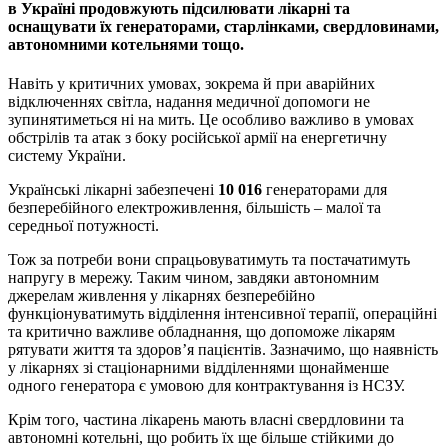
в Україні продовжують підсилювати лікарні та
оснащувати їх генераторами, старлінками, свердловинами,
автономними котельнями тощо.
Навіть у критичних умовах, зокрема й при аварійних
відключеннях світла, надання медичної допомоги не
зупинятиметься ні на мить. Це особливо важливо в умовах
обстрілів та атак з боку російської армії на енергетичну
систему України.
Українські лікарні забезпечені
10 016
генераторами для
безперебійного електроживлення, більшість – малої та
середньої потужності.
Тож за потреби вони спрацьовуватимуть та постачатимуть
напругу в мережу. Таким чином, завдяки автономним
джерелам живлення у лікарнях безперебійно
функціонуватимуть відділення інтенсивної терапії, операційні
та критично важливе обладнання, що допоможе лікарям
рятувати життя та здоров’я пацієнтів. Зазначимо, що наявність
у лікарнях зі стаціонарними відділеннями щонайменше
одного генератора є умовою для контрактування із НСЗУ.
Крім того, частина лікарень мають власні свердловини та
автономні котельні, що робить їх ще більше стійкими до