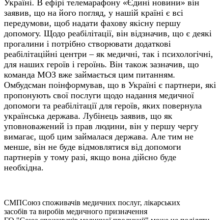
Україні. В ефірі телемарафону «Єдині новини» він
заявив, що на його погляд, у нашій країні є всі
передумови, щоб надати фахову якісну першу
допомогу. Щодо реабілітації, він відзначив, що є деякі
прогалини і потрібно створювати додаткові
реабілітаційні центри – як медичні, так і психологічні,
для наших героїв і героїнь. Він також зазначив, що
команда МОЗ вже займається цим питанням.
Омбудсман поінформував, що в Україні є партнери, які
пропонують свої послуги щодо надання медичної
допомоги та реабілітації для героїв, яких повернула
українська держава. Лубінець заявив, що як
уповноважений із прав людини, він у першу чергу
вимагає, щоб цим займалася держава. Але тим не
менше, він не буде відмовлятися від допомоги
партнерів у тому разі, якщо вона дійсно буде
необхідна.
СМП
Союз споживачів медичних послуг, лікарських
засобів та виробів медичного призначення