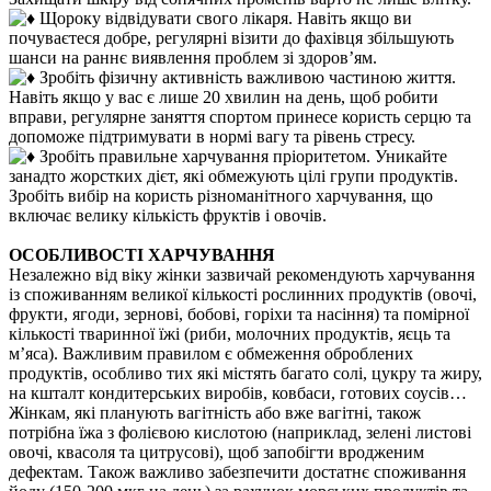
Щороку відвідувати свого лікаря. Навіть якщо ви
почуваєтеся добре, регулярні візити до фахівця збільшують
шанси на раннє виявлення проблем зі здоров’ям.
Зробіть фізичну активність важливою частиною життя.
Навіть якщо у вас є лише 20 хвилин на день, щоб робити
вправи, регулярне заняття спортом принесе користь серцю та
допоможе підтримувати в нормі вагу та рівень стресу.
Зробіть правильне харчування пріоритетом. Уникайте
занадто жорстких дієт, які обмежують цілі групи продуктів.
Зробіть вибір на користь різноманітного харчування, що
включає велику кількість фруктів і овочів.
ОСОБЛИВОСТІ ХАРЧУВАННЯ
Незалежно від віку жінки зазвичай рекомендують харчування
із споживанням великої кількості рослинних продуктів (овочі,
фрукти, ягоди, зернові, бобові, горіхи та насіння) та помірної
кількості тваринної їжі (риби, молочних продуктів, яєць та
м’яса). Важливим правилом є обмеження оброблених
продуктів, особливо тих які містять багато солі, цукру та жиру,
на кшталт кондитерських виробів, ковбаси, готових соусів…
Жінкам, які планують вагітність або вже вагітні, також
потрібна їжа з фолієвою кислотою (наприклад, зелені листові
овочі, квасоля та цитрусові), щоб запобігти вродженим
дефектам. Також важливо забезпечити достатнє споживання