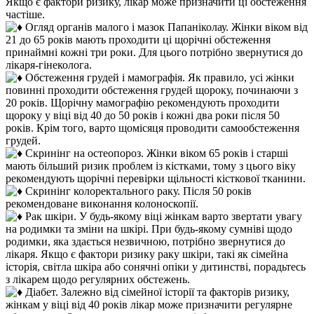
Якщо є фактори ризику, лікар може призначити ці обстеження
частіше.
Огляд органів малого і мазок Папаніколау. Жінки віком від
21 до 65 років мають проходити ці щорічні обстеження
принаймні кожні три роки. Для цього потрібно звернутися до
лікаря-гінеколога.
Обстеження грудей і мамографія. Як правило, усі жінки
повинні проходити обстеження грудей щороку, починаючи з
20 років. Щорічну мамографію рекомендують проходити
щороку у віці від 40 до 50 років і кожні два роки після 50
років. Крім того, варто щомісяця проводити самообстеження
грудей.
Скринінг на остеопороз. Жінки віком 65 років і старші
мають більший ризик проблем із кістками, тому з цього віку
рекомендують щорічні перевірки щільності кісткової тканини.
Скринінг колоректального раку. Після 50 років
рекомендоване виконання колоноскопії.
Рак шкіри. У будь-якому віці жінкам варто звертати увагу
на родимки та зміни на шкірі. При будь-якому сумніві щодо
родимки, яка здається незвичною, потрібно звернутися до
лікаря. Якщо є фактори ризику раку шкіри, такі як сімейна
історія, світла шкіра або сонячні опіки у дитинстві, порадьтесь
з лікарем щодо регулярних обстежень.
Діабет. Залежно від сімейної історії та факторів ризику,
жінкам у віці від 40 років лікар може призначити регулярне