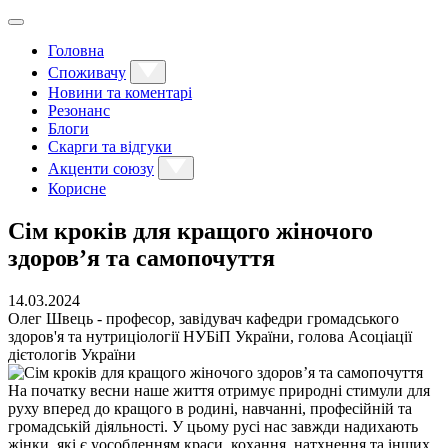
Головна
Споживачу
Новини та коментарі
Резонанс
Блоги
Скарги та відгуки
Акценти союзу
Корисне
Сім кроків для кращого жіночого
здоров’я та самопочуття
14.03.2024
Олег Швець - професор, завідувач кафедри громадського
здоров'я та нутриціології НУБіП України, голова Асоціації
дієтологів України
На початку весни наше життя отримує природні стимули для
руху вперед до кращого в родині, навчанні, професійній та
громадській діяльності. У цьому русі нас завжди надихають
жінки, які є уособленням краси, кохання, натхнення та інших