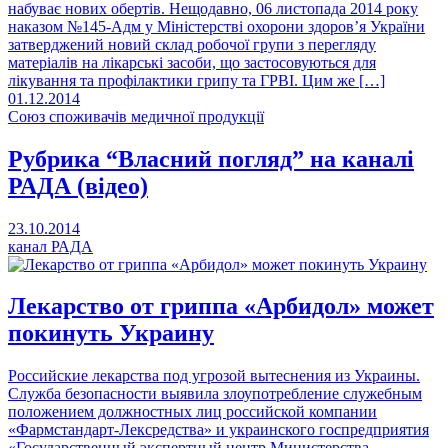
набуває нових обертів. Нещодавно, 06 листопада 2014 року
наказом №145-Адм у Міністерстві охорони здоров’я України
затверджений новий склад робочої групи з перегляду
матеріалів на лікарські засоби, що застосовуються для
лікування та профілактики грипу та ГРВІ. Цим же […]
01.12.2014
Союз споживачів медичної продукції
Рубрика “Власний погляд” на каналі
РАДА (відео)
23.10.2014
канал РАДА
Лекарство от гриппа «Арбидол» может
покинуть Украину
Российские лекарства под угрозой вытеснения из Украины.
Служба безопасности выявила злоупотребление служебным
положением должностных лиц российской компании
«Фармстандарт-Лексредства» и украинского госпредприятия
«Государственный экспертный центр Министерства