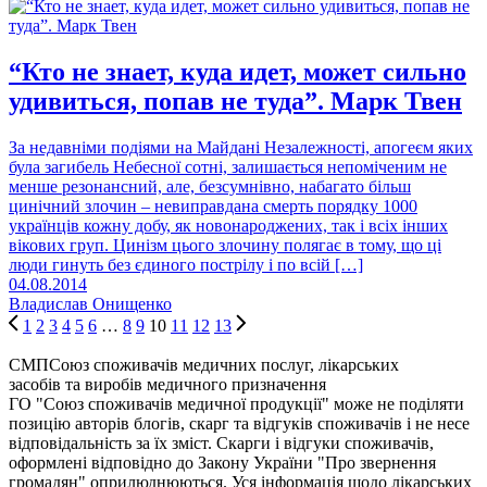
“Кто не знает, куда идет, может сильно
удивиться, попав не туда”. Марк Твен
За недавніми подіями на Майдані Незалежності, апогеєм яких
була загибель Небесної сотні, залишається непоміченим не
менше резонансний, але, безсумнівно, набагато більш
цинічний злочин – невиправдана смерть порядку 1000
українців кожну добу, як новонароджених, так і всіх інших
вікових груп. Цинізм цього злочину полягає в тому, що ці
люди гинуть без єдиного пострілу і по всій […]
04.08.2014
Владислав Онищенко
1
2
3
4
5
6
…
8
9
10
11
12
13
СМП
Союз споживачів медичних послуг, лікарських
засобів та виробів медичного призначення
ГО "Союз споживачів медичної продукції" може не поділяти
позицію авторів блогів, скарг та відгуків споживачів і не несе
відповідальність за їх зміст. Скарги і відгуки споживачів,
оформлені відповідно до Закону України "Про звернення
громадян" оприлюднюються. Уся інформація щодо лікарських