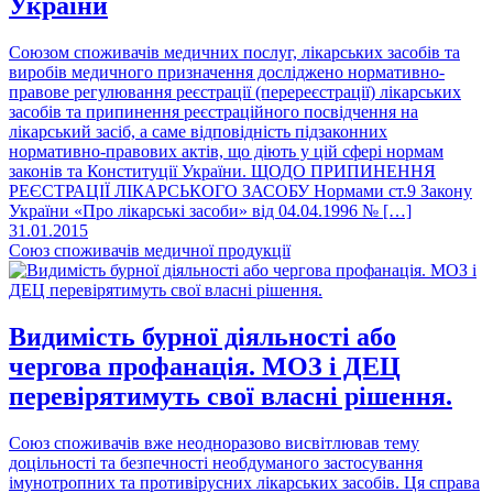
України
Союзом споживачів медичних послуг, лікарських засобів та
виробів медичного призначення досліджено нормативно-
правове регулювання реєстрації (перереєстрації) лікарських
засобів та припинення реєстраційного посвідчення на
лікарський засіб, а саме відповідність підзаконних
нормативно-правових актів, що діють у цій сфері нормам
законів та Конституції України. ЩОДО ПРИПИНЕННЯ
РЕЄСТРАЦІЇ ЛІКАРСЬКОГО ЗАСОБУ Нормами ст.9 Закону
України «Про лікарські засоби» від 04.04.1996 № […]
31.01.2015
Союз споживачів медичної продукції
Видимість бурної діяльності або
чергова профанація. МОЗ і ДЕЦ
перевірятимуть свої власні рішення.
Союз споживачів вже неодноразово висвітлював тему
доцільності та безпечності необдуманого застосування
імунотропних та противірусних лікарських засобів. Ця справа