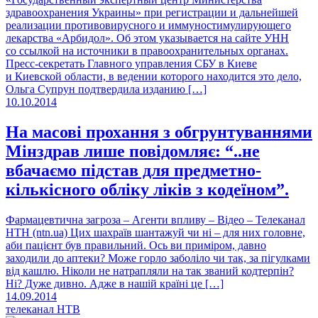
здравоохранения Украины» при регистрации и дальнейшей
реализации противовирусного и иммуностимулирующего
лекарства «Арбидол». Об этом указывается на сайте УНН
со ссылкой на источники в правоохранительных органах.
Пресс-секретать Главного управления СБУ в Киеве
и Киевской области, в ведении которого находится это дело,
Ольга Супрун подтвердила изданию […]
10.10.2014
На масові прохання з обгрунтуваннями
Мінздрав лише повідомляє: “..не
вбачаємо підстав для предметно-
кількісного обліку ліків з кодеїном”.
Фармацевтична загроза – Агенти впливу – Відео – Телеканал
НТН (ntn.ua) Цих шахраїв шантажуй чи ні – для них головне,
аби пацієнт був правильний. Ось ви приміром, давно
заходили до аптеки? Може горло заболіло чи так, за пігулками
від кашлю. Ніколи не натрапляли на так званий кодтерпін?
Ні? Дуже дивно. Адже в нашій країні це […]
14.09.2014
телеканал НТВ