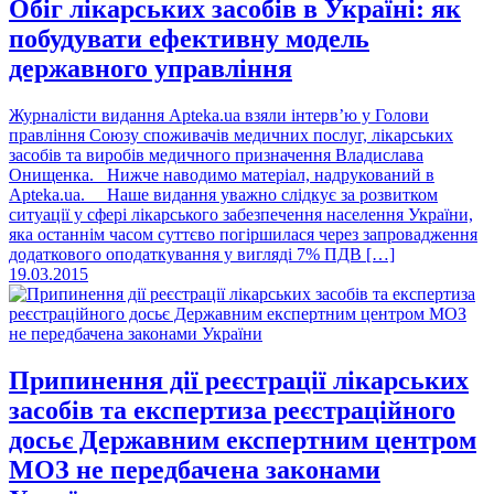
Обіг лікарських засобів в Україні: як
побудувати ефективну модель
державного управління
Журналісти видання Apteka.ua взяли інтерв’ю у Голови
правління Союзу споживачів медичних послуг, лікарських
засобів та виробів медичного призначення Владислава
Онищенка. Нижче наводимо матеріал, надрукований в
Apteka.ua. Наше видання уважно слідкує за розвитком
ситуації у сфері лікарського забезпечення населення України,
яка останнім часом суттєво погіршилася через запровадження
додаткового оподаткування у вигляді 7% ПДВ […]
19.03.2015
Припинення дії реєстрації лікарських
засобів та експертиза реєстраційного
досьє Державним експертним центром
МОЗ не передбачена законами