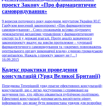
проект Закону «Про фармацевтичне
самоврядування»
9 вересня поточного року народним депутатом України Ю.Г.
Гарбузом внесений законопроект «Про фармацевтичне
самоврядування» . Союз споживачів всіляко підтримує
демократичні механізми управління у фармацевтичному
секторі та й у державі взагалі. Проте аналіз зазначеного
законопроекту вказує на зовсім протилежне – узурпації
фармацевтичного самоврядування та «окремих повноважень
центрального органу виконавчої влади» єдиною громадською
організацією. Нажаль з проекту закону не […]
16.09.2015
Кодекс практики проведення
консультацій (Уряд Великої Британії)
Передмова Теперішній уряд прагне ефективних консультацій;
консультацій, що є легко доступними і спрямовані на
залучення тих, хто дійсно цікавиться публічною політикою.
Ефективні консультації допомагають висвітлити цінну
інформацію, що може бути використана урядом для розробки