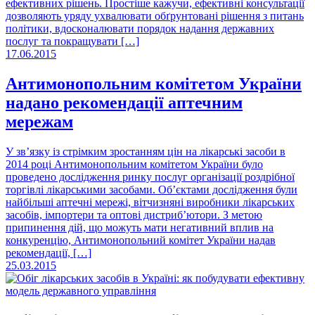
ефективних рішень. Простіше кажучи, ефективні консультації
дозволяють уряду ухвалювати обґрунтовані рішення з питань
політики, вдосконалювати порядок надання державних
послуг та покращувати […]
17.06.2015
Антимонопольним комітетом України
надано рекомендації аптечним
мережам
У зв’язку із стрімким зростанням цін на лікарські засоби в
2014 році Антимонопольним комітетом України було
проведено дослідження ринку послуг організації роздрібної
торгівлі лікарськими засобами. Об’єктами дослідження були
найбільші аптечні мережі, вітчизняні виробники лікарських
засобів, імпортери та оптові дистриб’ютори. З метою
припинення дій, що можуть мати негативний вплив на
конкуренцію, Антимонопольний комітет України надав
рекомендації, […]
25.03.2015