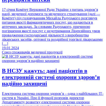
17 січня Комітет Верховної Ради України з питань здоров’я
нації, медичної допомоги та медичного страхування (далі —
Комітет) під головуванням Михайла Радуцького розглянув
питання якості фармацевтичних послуг, що надаються в
аптечних закладах. За словами Радуцького, причиною
погіршення якості послуг є недотримання Ліцензійних умов
провадження господарської діяльності з виробництва
лікарських засобів, оптової та роздрібної торгівлі лікарськими
[…]
19.01.2024
Союз споживачів медичної продукції
В НСЗУ кажуть: дані пацієнтів в
електронній системі охорони здоров’я
надійно захищені
Електронна система охорони здоров’я – одна з найбільших ІТ-
систем в Україні. Про її функції розповів директор
Департаменту розвитку електронної системи охорони