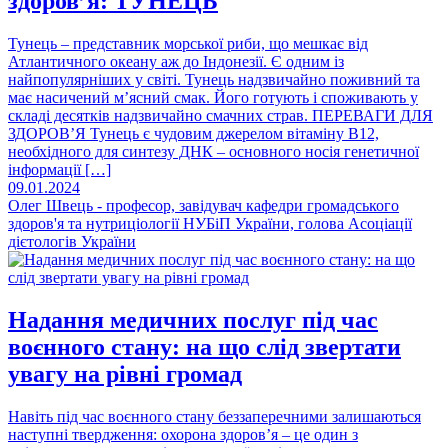
здоров’я: ТУНЕЦЬ
Тунець – представник морської риби, що мешкає від
Атлантичного океану аж до Індонезії. Є одним із
найпопулярніших у світі. Тунець надзвичайно поживний та
має насичений м’ясний смак. Його готують і споживають у
складі десятків надзвичайно смачних страв. ПЕРЕВАГИ ДЛЯ
ЗДОРОВ’Я Тунець є чудовим джерелом вітаміну B12,
необхідного для синтезу ДНК – основного носія генетичної
інформації […]
09.01.2024
Олег Швець - професор, завідувач кафедри громадського
здоров'я та нутриціології НУБіП України, голова Асоціації
дієтологів України
Надання медичних послуг під час
воєнного стану: на що слід звертати
увагу на рівні громад
Навіть під час воєнного стану беззаперечними залишаються
наступні твердження: охорона здоров’я – це один з