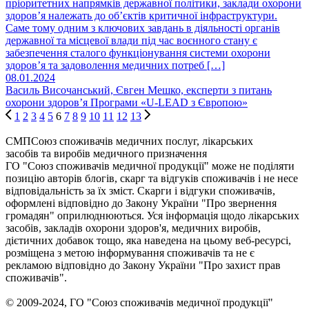
пріоритетних напрямків державної політики, заклади охорони
здоров’я належать до об’єктів критичної інфраструктури.
Саме тому одним з ключових завдань в діяльності органів
державної та місцевої влади під час воєнного стану є
забезпечення сталого функціонування системи охорони
здоров’я та задоволення медичних потреб […]
08.01.2024
Василь Височанський, Євген Мешко, експерти з питань
охорони здоров’я Програми «U-LEAD з Європою»
1
2
3
4
5
6
7
8
9
10
11
12
13
СМП
Союз споживачів медичних послуг, лікарських
засобів та виробів медичного призначення
ГО "Союз споживачів медичної продукції" може не поділяти
позицію авторів блогів, скарг та відгуків споживачів і не несе
відповідальність за їх зміст. Скарги і відгуки споживачів,
оформлені відповідно до Закону України "Про звернення
громадян" оприлюднюються. Уся інформація щодо лікарських
засобів, закладів охорони здоров'я, медичних виробів,
дієтичних добавок тощо, яка наведена на цьому веб-ресурсі,
розміщена з метою інформування споживачів та не є
рекламою відповідно до Закону України "Про захист прав
споживачів".
© 2009-2024, ГО "Союз споживачів медичної продукції"