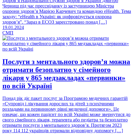
здоров’я Національної служби здоров’я України Дмитро
Черниш під час прессніданку із заступницею Міністра
охорони здоров’я Марією Карчевич та командою eHealth. Тема
заходу: “eHealth в Україні: як цифровізується охорона
здоров’я”. “Зараз в ЕСОЗ зареєстровано понад […]
19.01.2024
СМП
Послуги з ментального здоров’я можна
отримати безоплатно у сімейного
лікаря у 865 медзакладах «первинки»
по всій Україні
Понад рік діє пакет послуг за Програмою медичних гарантій
«Супровід і лікування дорослих та дітей з психічними
розладами на первинному рівні медичної допомоги». Це
означає, що кожен пацієнт по всій Україні може звернутися до
свого сімейного лікаря, терапевта або педіатра та безоплатно
отримати послуги з ментального здоровʼя. Протягом 2023
року 114 112 українців отримали відповідну допомогу […]