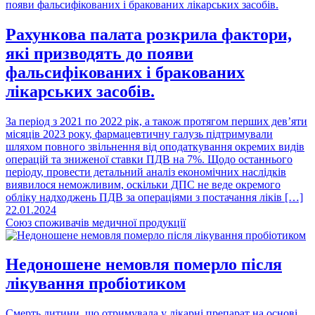
Рахункова палата розкрила фактори,
які призводять до появи
фальсифікованих і бракованих
лікарських засобів.
За період з 2021 по 2022 рік, а також протягом перших дев’яти
місяців 2023 року, фармацевтичну галузь підтримували
шляхом повного звільнення від оподаткування окремих видів
операцій та зниженої ставки ПДВ на 7%. Щодо останнього
періоду, провести детальний аналіз економічних наслідків
виявилося неможливим, оскільки ДПС не веде окремого
обліку надходжень ПДВ за операціями з постачання ліків […]
22.01.2024
Союз споживачів медичної продукції
Недоношене немовля померло після
лікування пробіотиком
Смерть дитини, що отримувала у лікарні препарат на основі