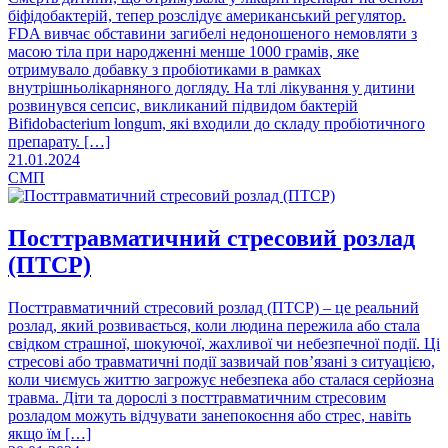
біфідобактерій, тепер розслідує американський регулятор.
FDA вивчає обставини загибелі недоношеного немовляти з
масою тіла при народженні менше 1000 грамів, яке
отримувало добавку з пробіотиками в рамках
внутрішньолікарняного догляду. На тлі лікування у дитини
розвинувся сепсис, викликаний підвидом бактерій
Bifidobacterium longum, які входили до складу пробіотичного
препарату. […]
21.01.2024
СМП
Посттравматичний стресовий розлад
(ПТСР)
Посттравматичний стресовий розлад (ПТСР) – це реальний
розлад, який розвивається, коли людина пережила або стала
свідком страшної, шокуючої, жахливої чи небезпечної події. Ці
стресові або травматичні події зазвичай пов’язані з ситуацією,
коли чиємусь життю загрожує небезпека або сталася серйозна
травма. Діти та дорослі з посттравматичним стресовим
розладом можуть відчувати занепокоєння або стрес, навіть
якщо їм […]