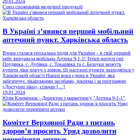
20.01.2024
Союз споживачів медичної продукції
В Україні з’явився перший мобільний
аптечний пункт. Харківська область
Вчора сталася епохальна подія для України – в свій перший
рейс вирушила мобільна Аптека 9-1-1! Тепер жителі смт
Прудянка, с. Дубівка, с. Токарівка та с. Безруки можуть
купити ліки поруч з домом. Ці населені пункти знаходяться у
Харківській області Наразі вона єдина в Україні, яка
забезпечує лікарськими засобами, зокрема і за програмою
«Доступні ліки», сільчан […]
19.01.2024
Юлія Клименюк - Директор з маркетингу "Аптека 9-1-1"
Комітет Верховної Ради з питань
здоров’я просить Уряд дозволити
перевіряти аптеки