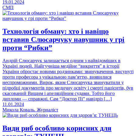
19.01.2024
СМП
Технологія обману: хто і навіщо
вставив Слюсарчуку навушник у грі
проти “Рибки”
Андрій Слюсарчук залишається одним з найвідоміших в
Україні людей. Найгучніша медійне “викриття” в історії
України обростає новими родзинками: звинувачення, висунуті
проти професора з унікальною пам’яттю, виявилися
неспроможними. Вирок, яким Слюсарчука звинуватили у
підробці документів про медичну освіту і смерті пацієнтів, був
скасований Вищим і апеляційним судами. Тобто його
дипломи — справжні. Сам “Доктор Пі” навідріз […]
11.01.2024
Микола Коваль. Журналіст
Види риб особливо корисних для